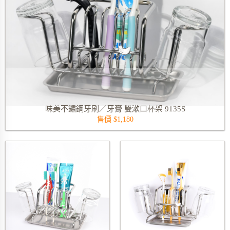
味美不鏽鋼牙刷／牙膏 雙漱口杯架 9135S
售價 $1,180