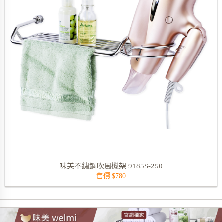
味美不鏽鋼吹風機架 9185S-250
售價 $780