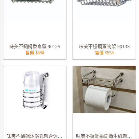
味美不鏽鋼香皂盤 9012S
味美不鏽鋼置物架 9013S
售價 $680
售價 $558
味美不鏽鋼沐浴乳架含沐浴乳罐 9116S
味美不鏽鋼捲筒衛生紙架 9298S01