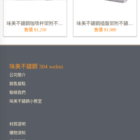
味美不鏽鋼咖啡杯架附不鏽鋼滴水大盤 3233S
味美不鏽鋼插盤架附不鏽鋼滴水中盤 3206CS
售價 $1,250
售價 $1,080
味美不鏽鋼 304 welmi
公司簡介
銷售據點
聯絡我們
味美不鏽鋼小教室
材質證明
購物須知