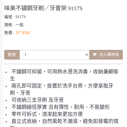
味美不鏽鋼牙刷／牙膏架 9117S
編號 :
9117S
規格 :
一般
售價 :
NT $560
數量
加入購物車
不鏽鋼可抑菌，可用熱水燙洗消毒，收納兼顧衛
生
兩孔即可固定，掛置於洗手台旁，方便拿取牙
刷、牙膏
可收納三支牙刷 及牙膏
不鏽鋼線徑厚實 且有彈性，耐用、不易變形
零件可拆式，清潔起來更加方便
直立式收納，自然風乾不潮濕，避免如發霉的情