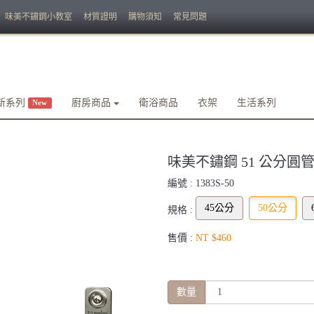
味美不鏽鋼小教室
材質證明
購物須知
常見問題
新系列
廚房商品
衛浴商品
衣架
生活系列
New
味美不鏽鋼 51 公分圓管支架
編號 :
1383S-50
45公分
50公分
規格 :
售價 :
NT $460
數量