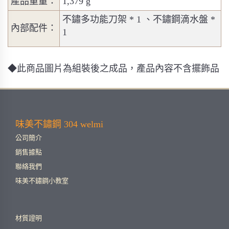
產品重量：
1,379 g
不鏽多功能刀架 * 1 、不鏽鋼滴水盤 *
內部配件：
1
◆此商品圖片為組裝後之成品，產品內容不含擺飾品
味美不鏽鋼 304 welmi
公司簡介
銷售據點
聯絡我們
味美不鏽鋼小教室
材質證明