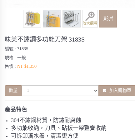
影片
放大觀看
味美不鏽鋼多功能刀架 3183S
編號 :
3183S
規格 :
一般
售價 :
NT $1,350
數量
加入購物車
產品特色
304不鏽鋼材質，防鏽耐腐蝕
多功能收納，刀具、砧板一架整齊收納
可拆卸滴水盤，清潔更方便