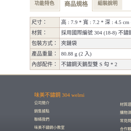
功能特色
組裝說明
商品規格
尺寸：
高 : 7.9 * 寬 : 7.2 * 深 : 4.5 
材質：
採用國際編號 304 (18-8) 
包裝方式：
夾鏈袋
產品重量：
80.88 g (2 入)
內部配件：
不鏽鋼天鵝型雙 S 勾 * 2
味美不鏽鋼 304 welmi
公司簡介
材質
銷售據點
購物
聯絡我們
常見
味美不鏽鋼小教室
合作