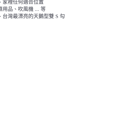
、家裡任何適合位置
品、吹風機 ... 等
台灣最漂亮的天鵝型雙 S 勾