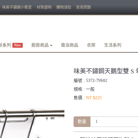
味美不鏽鋼小教室
材質證明
購物須知
常見問題
新系列
廚房商品
衛浴商品
衣架
生活系列
New
味美不鏽鋼天鵝型雙 S 勾 (2入
編號 :
5372-79S02
規格 :
一般
售價 :
NT $225
數量