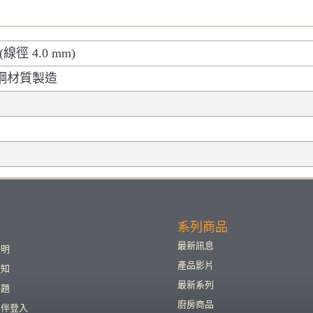
cm (線徑 4.0 mm)
不鏽鋼材質製造
系列商品
最新訊息
證明
產品影片
須知
最新系列
問題
廚房商品
夥伴登入