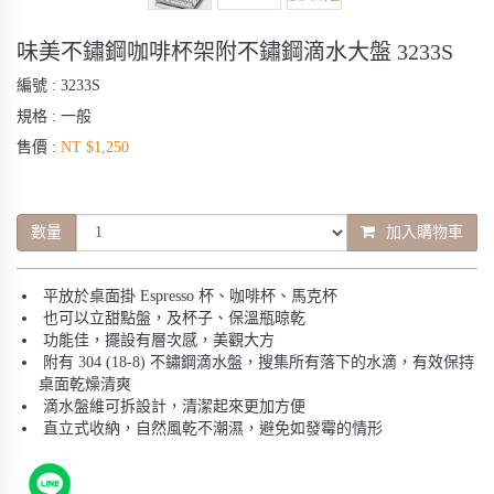
味美不鏽鋼咖啡杯架附不鏽鋼滴水大盤 3233S
編號 :
3233S
規格 :
一般
售價 :
NT $1,250
數量
加入購物車
平放於桌面掛 Espresso 杯、咖啡杯、馬克杯
也可以立甜點盤，及杯子、保溫瓶晾乾
功能佳，擺設有層次感，美觀大方
附有 304 (18-8) 不鏽鋼滴水盤，搜集所有落下的水滴，有效保持
桌面乾燥清爽
滴水盤維可拆設計，清潔起來更加方便
直立式收納，自然風乾不潮濕，避免如發霉的情形