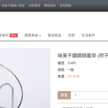
味美不鏽鋼小教室
材質證明
購物須知
常見問題
新系列
廚房商品
衛浴商品
衣架
生活系列
New
味美不鏽鋼鍋蓋架 (附不鏽
編號 :
3248S
規格 :
一般
售價 :
NT $700
數量