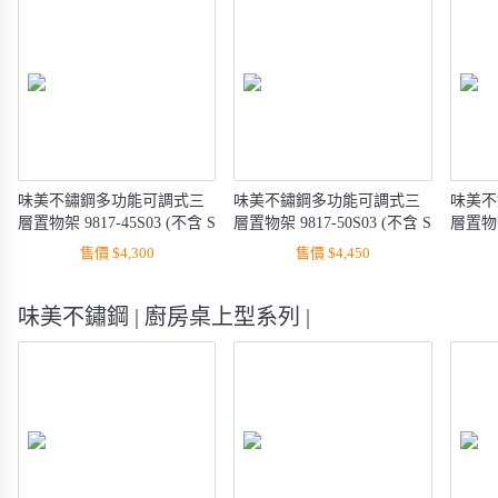
味美不鏽鋼多功能可調式三
味美不鏽鋼多功能可調式三
味美不
層置物架 9817-45S03 (不含 S
層置物架 9817-50S03 (不含 S
層置物架 
勾, 側掛桿, 衣架)
勾)
售價 $4,300
售價 $4,450
味美不鏽鋼 | 廚房桌上型系列 |