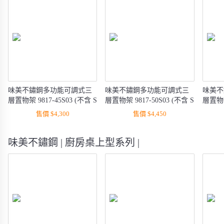
味美不鏽鋼多功能可調式三
味美不鏽鋼多功能可調式三
味美不
層置物架 9817-45S03 (不含 S
層置物架 9817-50S03 (不含 S
層置物架 
勾, 側掛桿, 衣架)
勾)
售價 $4,300
售價 $4,450
味美不鏽鋼 | 廚房桌上型系列 |